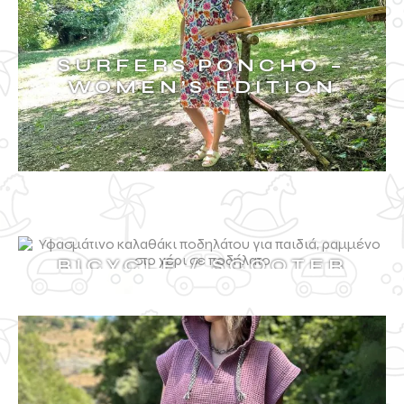
SURFERS PONCHO –
WOMEN’S EDITION
BICYCLE / SCOOTER
BAG
ΔΕΙΤΑ ΠΕΡΙΣΣΟΤΕΡΑ