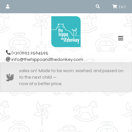
(
0
)
(+30)693 2564595
info@thehippoandthedonkey.com
sales on! Made to be worn, washed, and passed on
to the next child —
now at a better price.