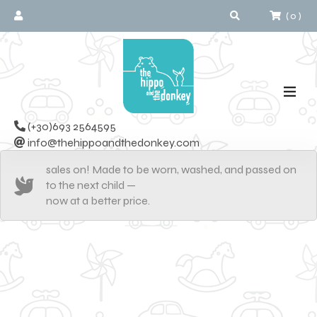
(
0
)
(+30)693 2564595
info@thehippoandthedonkey.com
sales on! Made to be worn, washed, and passed on
to the next child —
now at a better price.