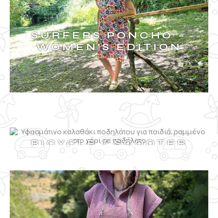
SURFERS PONCHO –
WOMEN’S EDITION
BICYCLE / SCOOTER
BAG
ΔΕΙΤΑ ΠΕΡΙΣΣΟΤΕΡΑ