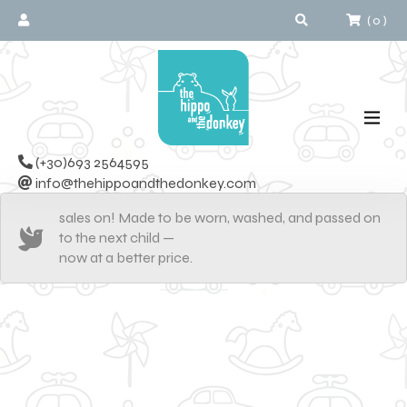
(
0
)
(+30)693 2564595
info@thehippoandthedonkey.com
sales on! Made to be worn, washed, and passed on
to the next child —
now at a better price.