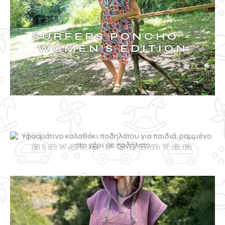
SURFERS PONCHO –
WOMEN’S EDITION
BICYCLE / SCOOTER
BAG
ΔΕΙΤΑ ΠΕΡΙΣΣΟΤΕΡΑ